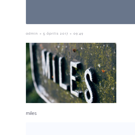
-
-
admin
5 április 2017
09:49
miles