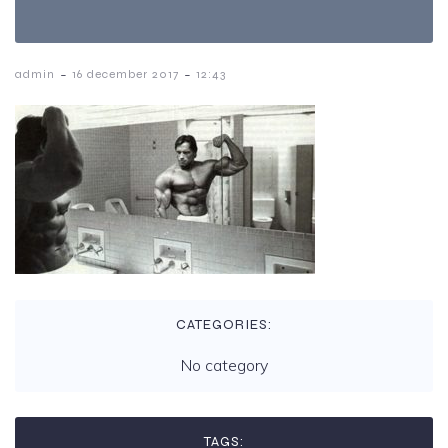
-
-
admin
16 december 2017
12:43
CATEGORIES:
No category
TAGS: