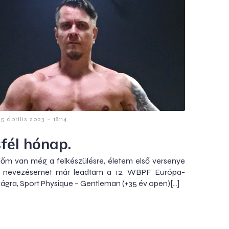
-
5 április 2023
18:14
fél hónap.
dőm van még a felkészülésre, életem első versenye
 A nevezésemet már leadtam a 12. WBPF Európa-
ágra, Sport Physique – Gentleman (+35 év open)[…]