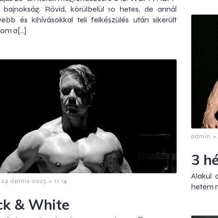
 bajnokság. Rövid, körülbelül 10 hetes, de annál
bb és kihívásokkal teli felkészülés után sikerült
nom a[…]
-
admin
3 h
Alakul 
-
24 április 2023
11:14
hetem m
ck & White