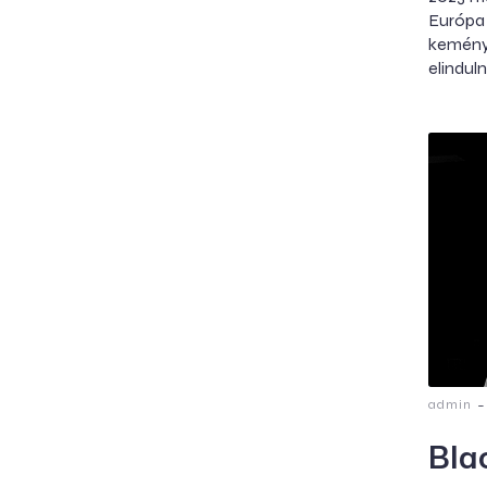
Európa
keménye
elindul
-
admin
Bla