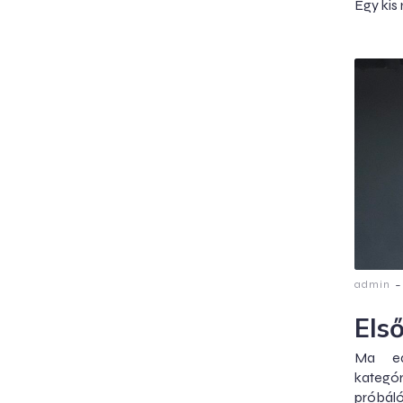
Egy kis
-
admin
Els
Ma ed
kategór
próbáló