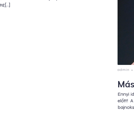
eg[…]
-
admin
Más
Ennyi i
előtt!
bajnoks