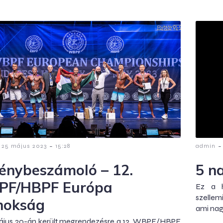
-
-
25 május 2023
15:28
admin
énybeszámoló – 12.
5 n
F/HBPF Európa
Ez a h
szellem
nokság
ami nag
ájus 20-án került megrendezésre a 12. WBPF/HBPF