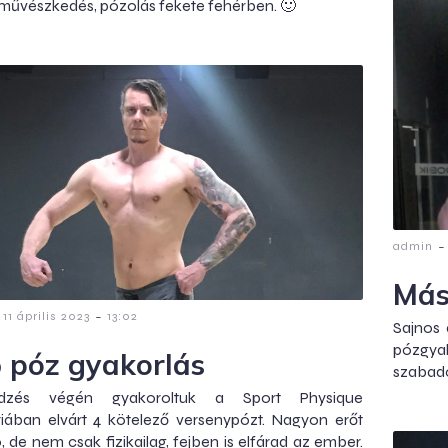
 művészkedés, pózolás fekete fehérben. 🙂
-
admin
Más
-
11 április 2023
13:02
Sajnos 
pózgya
ő póz gyakorlás
szabado
zés végén gyakoroltuk a Sport Physique
iában elvárt 4 kötelező versenypózt. Nagyon erőt
, de nem csak fizikailag, fejben is elfárad az ember.