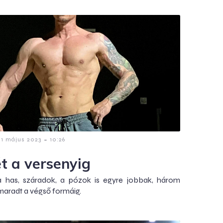
-
1 május 2023
10:26
ét a versenyig
a has, száradok, a pózok is egyre jobbak, három
aradt a végső formáig.