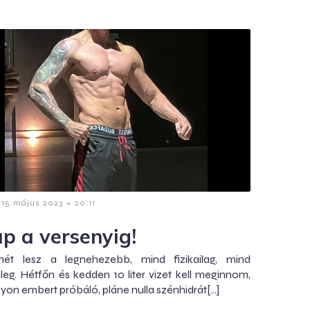
-
15 május 2023
20:11
ap a versenyig!
ét lesz a legnehezebb, mind fizikailag, mind
ileg. Hétfőn és kedden 10 liter vizet kell meginnom,
yon embert próbáló, pláne nulla szénhidrát[…]