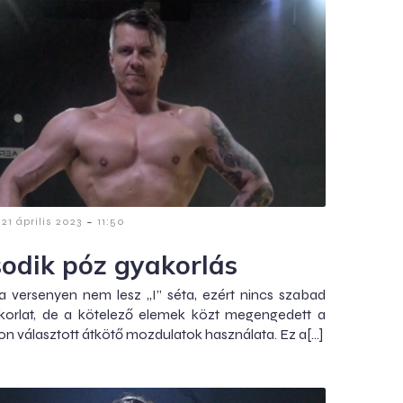
-
21 április 2023
11:50
odik póz gyakorlás
a versenyen nem lesz „I” séta, ezért nincs szabad
korlat, de a kötelező elemek közt megengedett a
n választott átkötő mozdulatok használata. Ez a[…]