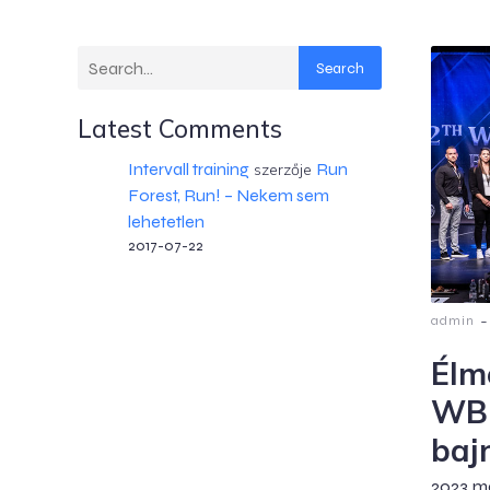
Search
Latest Comments
Intervall training
Run
szerzője
Forest, Run! – Nekem sem
lehetetlen
2017-07-22
-
admin
Élm
WBP
baj
2023 m