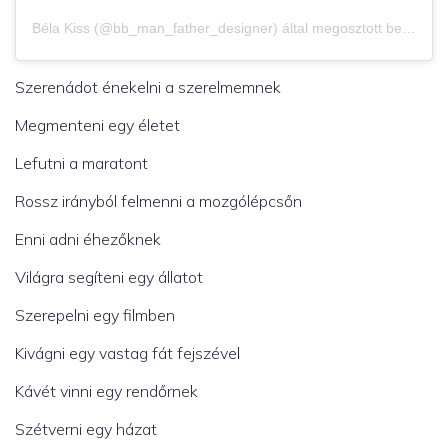
Béla Kiss (@bb_man_father_designer) által megosztott bejegyzés
Szerenádot énekelni a szerelmemnek
Megmenteni egy életet
Lefutni a maratont
Rossz irányból felmenni a mozgólépcsőn
Enni adni éhezőknek
Világra segíteni egy állatot
Szerepelni egy filmben
Kivágni egy vastag fát fejszével
Kávét vinni egy rendőrnek
Szétverni egy házat