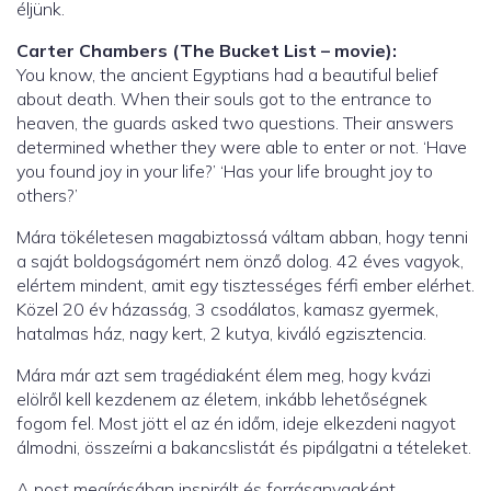
éljünk.
Carter Chambers (The Bucket List – movie):
You know, the ancient Egyptians had a beautiful belief
about death. When their souls got to the entrance to
heaven, the guards asked two questions. Their answers
determined whether they were able to enter or not. ‘Have
you found joy in your life?’ ‘Has your life brought joy to
others?’
Mára tökéletesen magabiztossá váltam abban, hogy tenni
a saját boldogságomért nem önző dolog. 42 éves vagyok,
elértem mindent, amit egy tisztességes férfi ember elérhet.
Közel 20 év házasság, 3 csodálatos, kamasz gyermek,
hatalmas ház, nagy kert, 2 kutya, kiváló egzisztencia.
Mára már azt sem tragédiaként élem meg, hogy kvázi
elölről kell kezdenem az életem, inkább lehetőségnek
fogom fel. Most jött el az én időm, ideje elkezdeni nagyot
álmodni, összeírni a bakancslistát és pipálgatni a tételeket.
A post megírásában inspirált és forrásanyagként