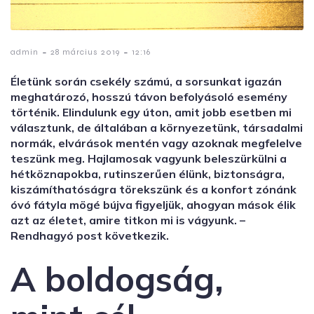
-
-
admin
28 március 2019
12:16
Életünk során csekély számú, a sorsunkat igazán
meghatározó, hosszú távon befolyásoló esemény
történik. Elindulunk egy úton, amit jobb esetben mi
választunk, de általában a környezetünk, társadalmi
normák, elvárások mentén vagy azoknak megfelelve
teszünk meg. Hajlamosak vagyunk beleszürkülni a
hétköznapokba, rutinszerűen élünk, biztonságra,
kiszámíthatóságra törekszünk és a konfort zónánk
óvó fátyla mögé bújva figyeljük, ahogyan mások élik
azt az életet, amire titkon mi is vágyunk. –
Rendhagyó post következik.
A boldogság,