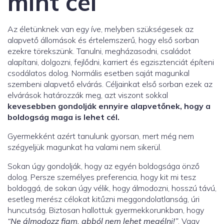
mint cél
Az életünknek van egy íve, melyben szükségesek az
alapvető állomások és értelemszerű, hogy első sorban
ezekre törekszünk. Tanulni, megházasodni, családot
alapítani, dolgozni, fejlődni, karriert és egzisztenciát építeni
csodálatos dolog. Normális esetben saját magunkal
szembeni alapvető elvárás. Céljainkat első sorban ezek az
elvárások határozzák meg, azt viszont sokkal
kevesebben gondolják ennyire alapvetőnek, hogy a
boldogság maga is lehet cél.
Gyermekként azért tanulunk gyorsan, mert még nem
szégyeljük magunkat ha valami nem sikerül.
Sokan úgy gondolják, hogy az egyén boldogsága önző
dolog. Persze személyes preferencia, hogy kit mi tesz
boldoggá, de sokan úgy vélik, hogy álmodozni, hosszú távú,
esetleg merész célokat kitűzni meggondolatlanság, úri
huncutság. Biztosan hallottuk gyermekkorunkban, hogy
“Ne álmodozz fiam, abból nem lehet megélni!”
. Vagy