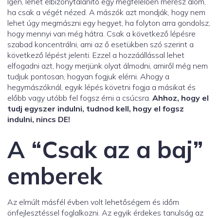
Igen, lehet elbizonytalanító egy megfelelően merész álom,
ha csak a végét nézed. A mászók azt mondják, hogy nem
lehet úgy megmászni egy hegyet, ha folyton arra gondolsz,
hogy mennyi van még hátra. Csak a következő lépésre
szabad koncentrálni, ami az ő esetükben szó szerint a
következő lépést jelenti. Ezzel a hozzáállással lehet
elfogadni azt, hogy merjünk olyat álmodni, amiről még nem
tudjuk pontosan, hogyan fogjuk elérni. Ahogy a
hegymászóknál, egyik lépés követni fogja a másikat és
előbb vagy utóbb fel fogsz érni a csúcsra.
Ahhoz, hogy el
tudj egyszer indulni, tudnod kell, hogy el fogsz
indulni, nincs DE!
A “Csak az a baj”
emberek
Az elmúlt másfél évben volt lehetőségem és időm
önfejlesztéssel foglalkozni. Az egyik érdekes tanulság az