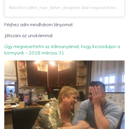
Béla Kiss (@bb_man_father_designer) által megosztott bejegyzés
Férjhez adni mindhárom lányomat
Játszani az unokáimmal
Úgy megnevettetni az édesanyámat, hogy kicsorduljon a
könnyünk – 2018 március 31.