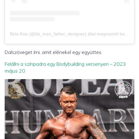
Béla Kiss (@bb_man_father_designer) által megosztott bejegyzés
Dalszöveget írni, amit elénekel egy együttes
Felállni a színpadra egy Bodybuilding versenyen – 2023
május 20.