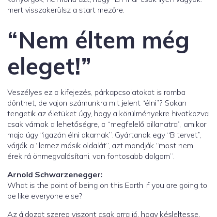
mert visszakerülsz a start mezőre.
“Nem éltem még
eleget!”
Veszélyes ez a kifejezés, párkapcsolatokat is romba
dönthet, de vajon számunkra mit jelent “élni”? Sokan
tengetik az életüket úgy, hogy a körülményekre hivatkozva
csak várnak a lehetőségre, a “megfelelő pillanatra”, amikor
majd úgy “igazán élni akarnak”. Gyártanak egy “B tervet”,
várják a “lemez másik oldalát”, azt mondják “most nem
érek rá önmegvalósítani, van fontosabb dolgom”.
Arnold Schwarzenegger:
What is the point of being on this Earth if you are going to
be like everyone else?
Az áldozat szerep viszont csak arra jó, hogy késleltesse,