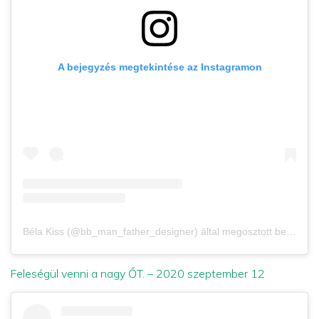
A bejegyzés megtekintése az Instagramon
Béla Kiss (@bb_man_father_designer) által megosztott bejegyzés
Feleségül venni a nagy ŐT. – 2020 szeptember 12