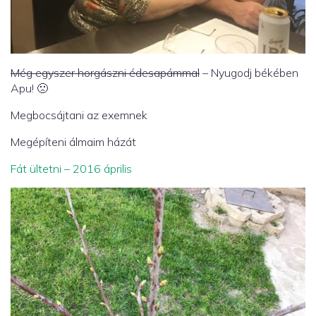
Még egyszer horgászni édesapámmal
– Nyugodj békében
Apu! 🙁
Megbocsájtani az exemnek
Megépíteni álmaim házát
Fát ültetni – 2016 április