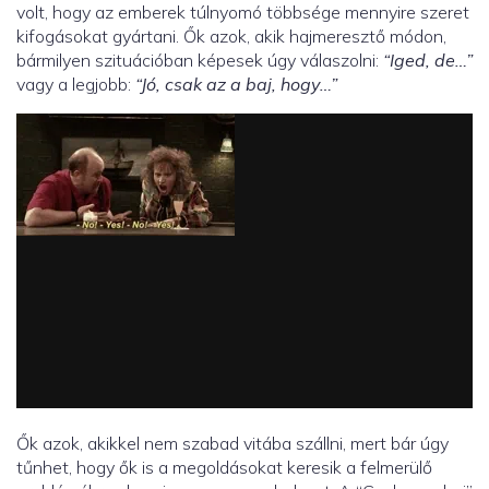
volt, hogy az emberek túlnyomó többsége mennyire szeret
kifogásokat gyártani. Ők azok, akik hajmeresztő módon,
bármilyen szituációban képesek úgy válaszolni:
“Iged, de…”
vagy a legjobb:
“Jó, csak az a baj, hogy…”
Ők azok, akikkel nem szabad vitába szállni, mert bár úgy
tűnhet, hogy ők is a megoldásokat keresik a felmerülő