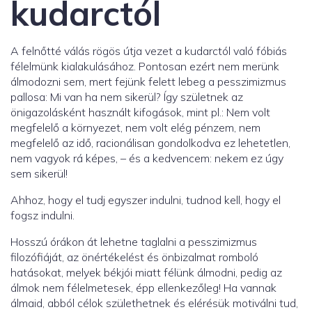
kudarctól
A felnőtté válás rögös útja vezet a kudarctól való fóbiás
félelmünk kialakulásához. Pontosan ezért nem merünk
álmodozni sem, mert fejünk felett lebeg a pesszimizmus
pallosa: Mi van ha nem sikerül? Így születnek az
önigazolásként használt kifogások, mint pl.: Nem volt
megfelelő a környezet, nem volt elég pénzem, nem
megfelelő az idő, racionálisan gondolkodva ez lehetetlen,
nem vagyok rá képes, – és a kedvencem: nekem ez úgy
sem sikerül!
Ahhoz, hogy el tudj egyszer indulni, tudnod kell, hogy el
fogsz indulni.
Hosszú órákon át lehetne taglalni a pesszimizmus
filozófiáját, az önértékelést és önbizalmat romboló
hatásokat, melyek békjói miatt félünk álmodni, pedig az
álmok nem félelmetesek, épp ellenkezőleg! Ha vannak
álmaid, abból célok születhetnek és elérésük motiválni tud,