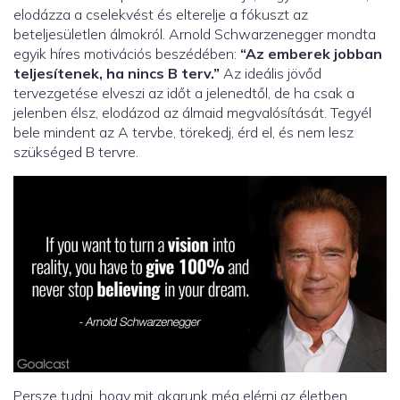
elodázza a cselekvést és elterelje a fókuszt az
beteljesületlen álmokról. Arnold Schwarzenegger mondta
egyik híres motivációs beszédében:
“Az emberek jobban
teljesítenek, ha nincs B terv.”
Az ideális jövőd
tervezgetése elveszi az időt a jelenedtől, de ha csak a
jelenben élsz, elodázod az álmaid megvalósítását. Tegyél
bele mindent az A tervbe, törekedj, érd el, és nem lesz
szükséged B tervre.
Persze tudni, hogy mit akarunk még elérni az életben