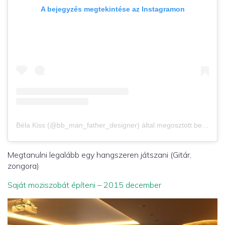
A bejegyzés megtekintése az Instagramon
Béla Kiss (@bb_man_father_designer) által megosztott bejegyzés
Megtanulni legalább egy hangszeren játszani (Gitár,
zongora)
Saját moziszobát építeni – 2015 december