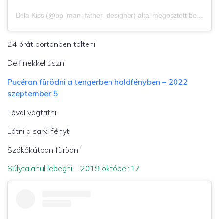
Béla Kiss (@bb_man_father_designer) által megosztott bejegyzés
24 órát börtönben tölteni
Delfinekkel úszni
Pucéran fürödni a tengerben holdfényben – 2022
szeptember 5
Lóval vágtatni
Látni a sarki fényt
Szökőkútban fürödni
Súlytalanul lebegni – 2019 október 17