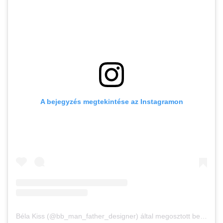
A bejegyzés megtekintése az Instagramon
Béla Kiss (@bb_man_father_designer) által megosztott bejegyzés