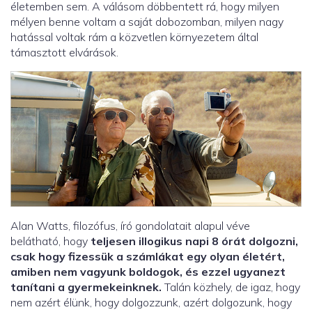
életemben sem. A válásom döbbentett rá, hogy milyen
mélyen benne voltam a saját dobozomban, milyen nagy
hatással voltak rám a közvetlen környezetem által
támasztott elvárások.
Alan Watts, filozófus, író gondolatait alapul véve
belátható, hogy
teljesen illogikus napi 8 órát dolgozni,
csak hogy fizessük a számlákat egy olyan életért,
amiben nem vagyunk boldogok, és ezzel ugyanezt
tanítani a gyermekeinknek.
Talán közhely, de igaz, hogy
nem azért élünk, hogy dolgozzunk, azért dolgozunk, hogy