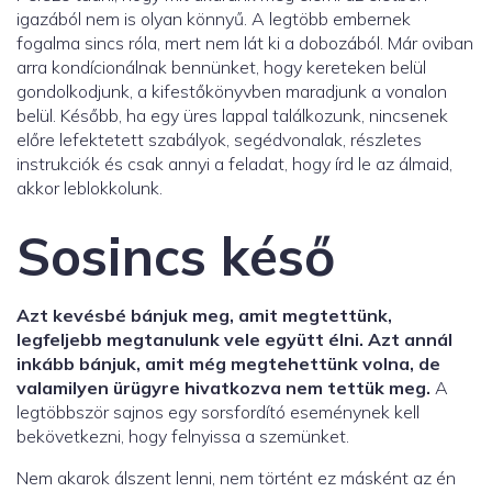
igazából nem is olyan könnyű. A legtöbb embernek
fogalma sincs róla, mert nem lát ki a dobozából. Már oviban
arra kondícionálnak bennünket, hogy kereteken belül
gondolkodjunk, a kifestőkönyvben maradjunk a vonalon
belül. Később, ha egy üres lappal találkozunk, nincsenek
előre lefektetett szabályok, segédvonalak, részletes
instrukciók és csak annyi a feladat, hogy írd le az álmaid,
akkor leblokkolunk.
Sosincs késő
Azt kevésbé bánjuk meg, amit megtettünk,
legfeljebb megtanulunk vele együtt élni. Azt annál
inkább bánjuk, amit még megtehettünk volna, de
valamilyen ürügyre hivatkozva nem tettük meg.
A
legtöbbször sajnos egy sorsfordító eseménynek kell
bekövetkezni, hogy felnyissa a szemünket.
Nem akarok álszent lenni, nem történt ez másként az én