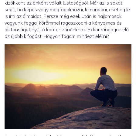
kizökkent az önként vállalt lustaságból. Már az is sokat
segít, ha képes vagy megfogalmazni, kimondani, esetleg le
is írni az álmaidat. Persze még ezek után is hajlamosak
vagyunk foggal körömmel ragaszkodni a kényelmes és
biztonságot nyújtó konfortzónánkhoz. Ekkor rángatjuk elő
az újabb kifogást: Hogyan fogom mindezt elérni?