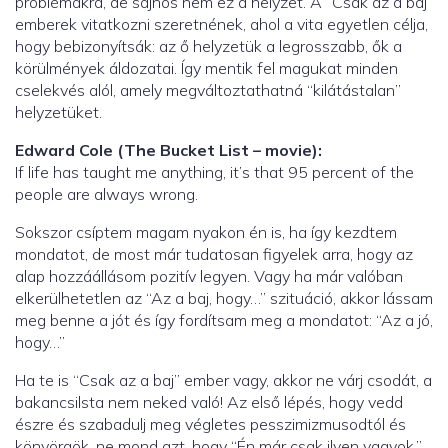
problémákra, de sajnos nem ez a helyzet. A “Csak az a baj”
emberek vitatkozni szeretnének, ahol a vita egyetlen célja,
hogy bebizonyítsák: az ő helyzetük a legrosszabb, ők a
körülmények áldozatai. Így mentik fel magukat minden
cselekvés alól, amely megváltoztathatná “kilátástalan”
helyzetüket.
Edward Cole (The Bucket List – movie):
If life has taught me anything, it’s that 95 percent of the
people are always wrong.
Sokszor csíptem magam nyakon én is, ha így kezdtem
mondatot, de most már tudatosan figyelek arra, hogy az
alap hozzáállásom pozitív legyen. Vagy ha már valóban
elkerülhetetlen az “Az a baj, hogy…” szituáció, akkor lássam
meg benne a jót és így fordítsam meg a mondatot: “Az a jó,
hogy…”
Ha te is “Csak az a baj” ember vagy, akkor ne várj csodát, a
bakancsilsta nem neked való! Az első lépés, hogy vedd
észre és szabadulj meg végletes pesszimizmusodtól és
könyörgök, ne mond azt, hogy “Én már csak ilyen vagyok.”