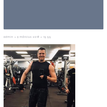
-
-
admin
9 március 2018
15:55