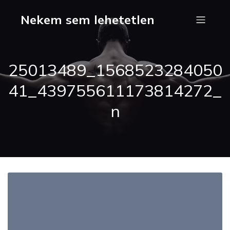
Nekem sem lehetetlen
25013489_1568523284050
41_439755611173814272_
n