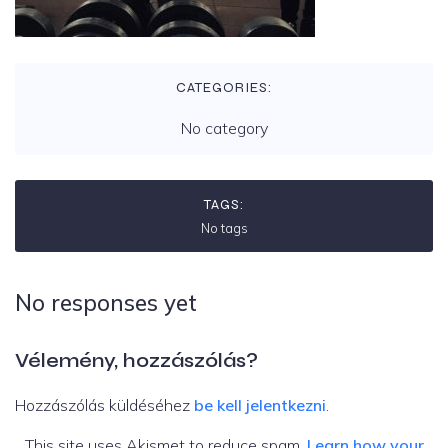
CATEGORIES:
No category
TAGS:
No tags
No responses yet
Vélemény, hozzászólás?
Hozzászólás küldéséhez
be kell jelentkezni
.
This site uses Akismet to reduce spam.
Learn how your