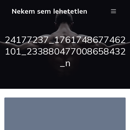
Nekem sem lehetetlen
24177237_1761748677462
101_233880477008658432
_n