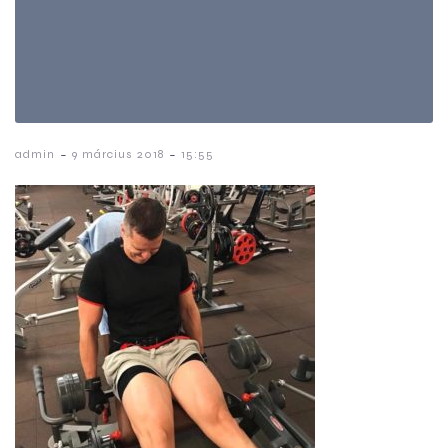
-
-
admin
9 március 2018
15:55