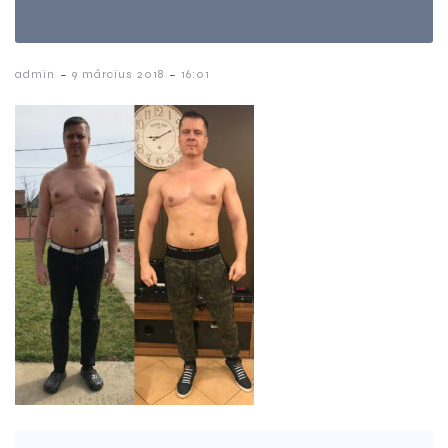
-
-
admin
9 március 2018
16:01